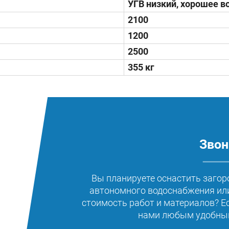
УГВ низкий, хорошее в
2100
1200
2500
355 кг
Звон
Вы планируете оснастить загор
автономного водоснабжения или
стоимость работ и материалов? Е
нами любым удобным