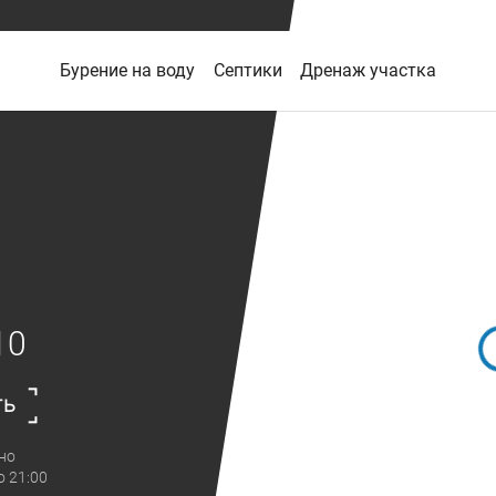
Бурение на воду
Септики
Дренаж участка
10
ть
но
о 21:00