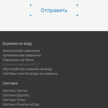
Отправить
Бурение на воду
Абиссинские скважины
Артезианские скважины
Скважины на песок
Бурение скважин МГБУ
Обустройство скважин на воду
Системы очистки воды из скважин
Септики
Септики Чисток
Септики Евролос
Септики Топас
Септики Юнилос Астра