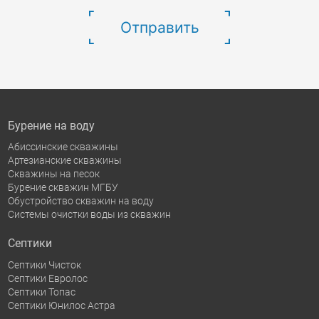
Отправить
Бурение на воду
Абиссинские скважины
Артезианские скважины
Скважины на песок
Бурение скважин МГБУ
Обустройство скважин на воду
Системы очистки воды из скважин
Септики
Септики Чисток
Септики Евролос
Септики Топас
Септики Юнилос Астра