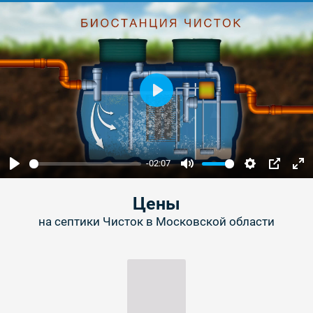
Play
-02:07
Play
Mute
Settings
PIP
Ent
ful
Цены
на септики Чисток в Московской области