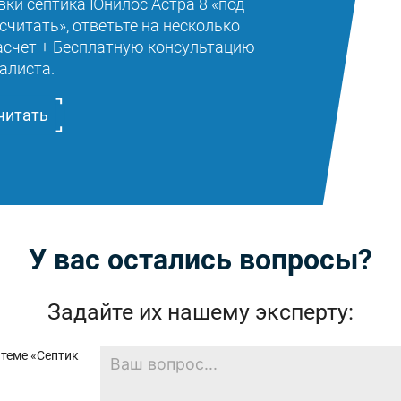
вки септика Юнилос Астра 8 «под
считать», ответьте на несколько
расчет + Бесплатную консультацию
алиста.
читать
У вас остались вопросы?
Задайте их нашему эксперту: