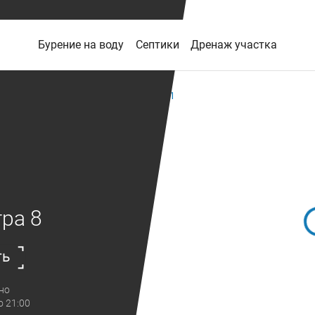
Бурение на воду
Септики
Дренаж участка
ра 8
ть
но
о 21:00