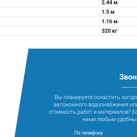
2.44 м
1.5 м
1.16 м
320 кг
Звон
Вы планируете оснастить загор
автономного водоснабжения или
стоимость работ и материалов? Е
нами любым удобным
По телефону