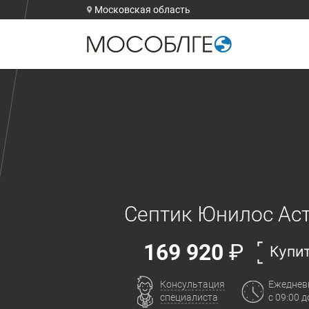
Московская область
Септик Юнилос Аст
169 920
₽
Купи
Консультация
Ежеднев
специалиста
с 09:00 д