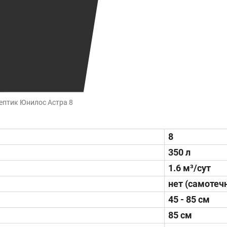
ептик Юнилос Астра 8
8
350 л
1.6 м³/сут
нет (самотеч
45 - 85 см
85 см